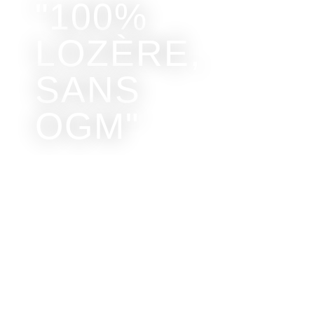
"100%
LOZÈRE,
SANS
OGM"